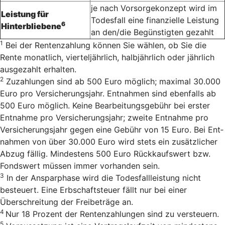
je nach Vorsorgekonzept wird im
Leistung für
Todesfall eine finanzielle Leistung
6
Hinterbliebene
an den/die Begünstigten gezahlt
1
Bei der Rentenzahlung können Sie wählen, ob Sie die
Rente monatlich, vierteljährlich, halbjährlich oder jährlich
ausgezahlt erhalten.
2
Zu­zah­lun­gen sind ab 500 Euro mög­lich; ma­xi­mal 30.000
Euro pro Ver­si­cherungs­jahr. Ent­nah­men sind eben­falls ab
500 Euro mög­lich. Keine Bearbeitungsgebühr bei erster
Entnahme pro Versicherungsjahr; zweite Entnahme pro
Versicherungsjahr gegen eine Gebühr von 15 Euro. Bei Ent­
nah­men von über 30.000 Euro wird stets ein zu­sätz­li­cher
Ab­zug fäl­lig. Min­des­tens 500 Euro Rück­kaufs­wert bzw.
Fonds­wert müs­sen immer vor­han­den sein.
3
In der Ansparphase wird die Todesfallleistung nicht
besteuert. Eine Erbschaftsteuer fällt nur bei einer
Überschreitung der Freibeträge an.
4
Nur 18 Pro­zent der Ren­ten­zah­lun­gen sind zu versteu­ern.
5