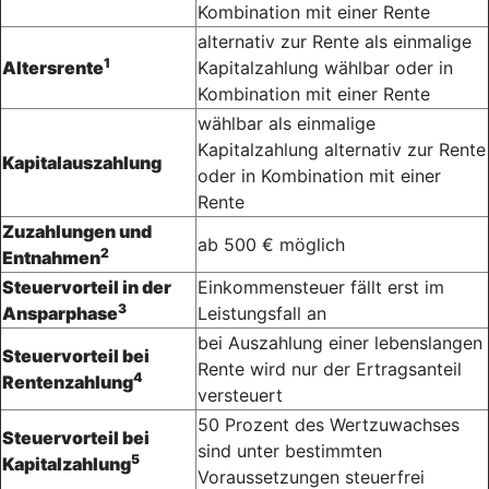
Kombination mit einer Rente
alternativ zur Rente als einmalige
1
Altersrente
Kapitalzahlung wählbar oder in
Kombination mit einer Rente
wählbar als einmalige
Kapitalzahlung alternativ zur Rente
Kapitalauszahlung
oder in Kombination mit einer
Rente
Zuzahlungen und
ab 500 € möglich
2
Entnahmen
Steuervorteil in der
Einkommensteuer fällt erst im
3
Ansparphase
Leistungsfall an
bei Auszahlung einer lebenslangen
Steuervorteil bei
Rente wird nur der Ertragsanteil
4
Rentenzahlung
versteuert
50 Prozent des Wertzuwachses
Steuervorteil bei
sind unter bestimmten
5
Kapitalzahlung
Voraussetzungen steuerfrei