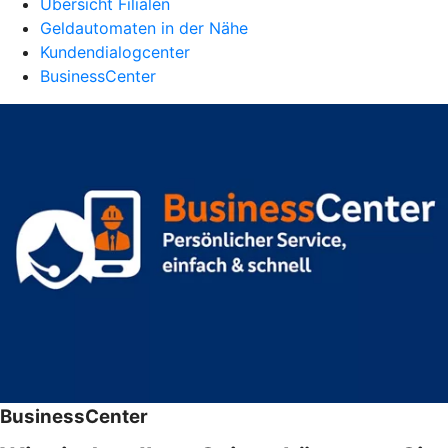
Übersicht Filialen
Geldautomaten in der Nähe
Kundendialogcenter
BusinessCenter
BusinessCenter